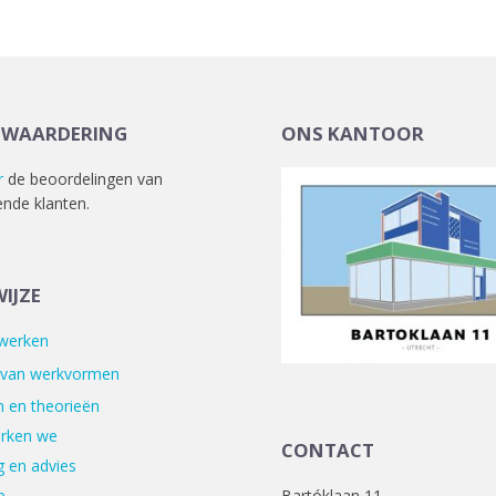
TWAARDERING
ONS KANTOOR
r
de beoordelingen van
ende klanten.
IJZE
 werken
 van werkvormen
 en theorieën
rken we
CONTACT
 en advies
Bartóklaan 11
p