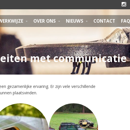

WERKWIJZE
OVER ONS
NIEUWS
CONTACT
FAQ
teiten met
communicatie
een gezamenlijke ervaring. Er zijn vele verschillende
kunnen plaatsvinden.