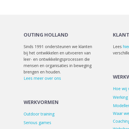
OUTING HOLLAND
KLAN
Sinds 1991 ondersteunen we klanten
Lees
hie
bij het ontwikkelen en uitvoeren van
verschill
leer- en ontwikkelingsprocessen die
mensen en organisaties in beweging
brengen en houden.
WERKW
Lees meer over ons
Hoe wij
Werking
WERKVORMEN
Modellen
Waar we
Outdoor training
Coaching
Serious games
Websho