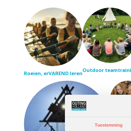
Outdoor teamtrain
Roeien, erVAREND leren
De Filmf
Toestemming