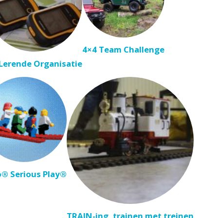
4×4 Team Challenge
Lerende Organisatie
® Serious Play®
TRAIN-ing, trainen met treinen