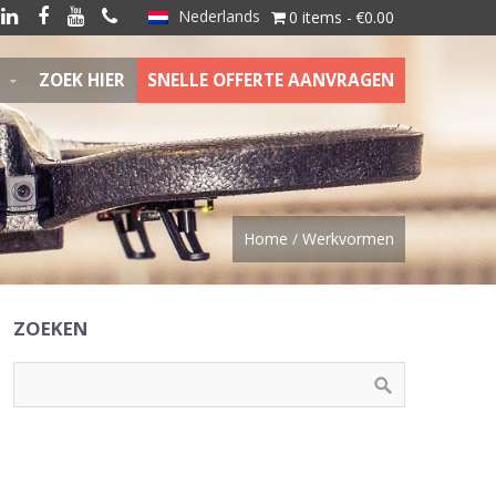
Nederlands




0 items
€0.00
ZOEK HIER
SNELLE OFFERTE AANVRAGEN
Home
/
Werkvormen
ZOEKEN