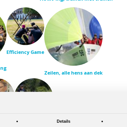
Efficiency Game
ing
Zeilen, alle hens aan dek
abriek
Details
Vliegtuigfabriek