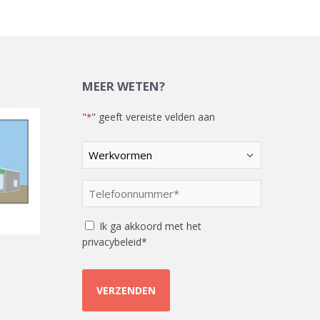
MEER WETEN?
"
" geeft vereiste velden aan
*
Kies
een
optie
Telefoonnummer
*
*
Instemming
Ik ga akkoord met het
privacybeleid*