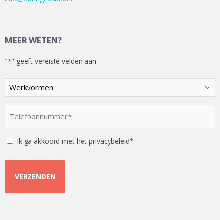
MEER WETEN?
"
" geeft vereiste velden aan
*
Kies
een
optie
Telefoonnummer
*
*
Instemming
Ik ga akkoord met het privacybeleid*