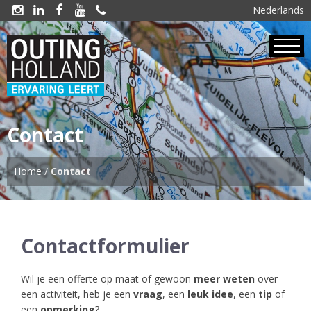
Nederlands





Contact
Home
/
Contact
Contactformulier
Wil je een offerte op maat of gewoon
meer weten
over
een activiteit, heb je een
vraag
, een
leuk idee
, een
tip
of
een
opmerking
?