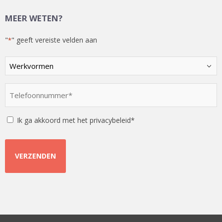
MEER WETEN?
"
" geeft vereiste velden aan
*
Kies
een
optie
Telefoonnummer
*
*
Instemming
Ik ga akkoord met het privacybeleid*