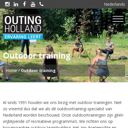
Nederlands





Outdoor training
Home
/
Outdoor training
Al sinds 1991 houden we ons bezig met outdoor trainingen. Niet
zo vreemd dus dat we als dé outdoortraining-specialist van
Nederland worden beschouwd. Onze outdoortrainingen zijn géén
vrijblijvende of recreatieve programma’s. We richten ons op
hoogwaardige outdoor teambuilding. Het zijn doelgerichte en