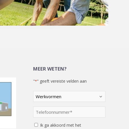
MEER WETEN?
"
" geeft vereiste velden aan
*
Kies
een
optie
Telefoonnummer
*
*
Instemming
Ik ga akkoord met het