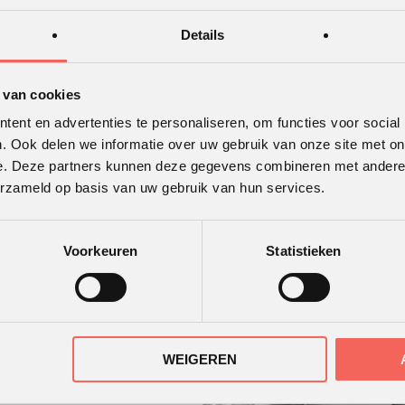
Details
 van cookies
ent en advertenties te personaliseren, om functies voor social
. Ook delen we informatie over uw gebruik van onze site met on
e. Deze partners kunnen deze gegevens combineren met andere i
erzameld op basis van uw gebruik van hun services.
n en iets in de lucht houden. Met
Voorkeuren
Statistieken
 in ere gehouden blijven. De
eeting-onderbreker die de
gde klusgereedschappen gaan
aarnaast bouwen zij met
WEIGEREN
meter hoogte. De teams schatten
e lucht zal zweven en het aantal