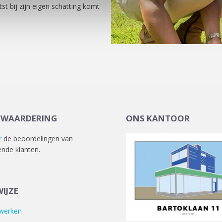
st bij zijn eigen schatting komt
TWAARDERING
ONS KANTOOR
r
de beoordelingen van
ende klanten.
IJZE
 werken