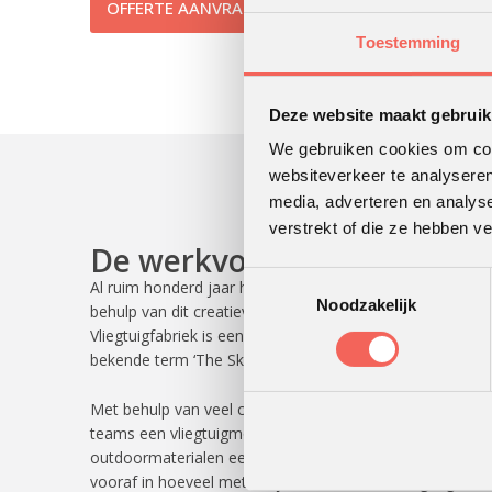
OFFERTE AANVRAGEN
030 296 24 56
Toestemming
Deze website maakt gebruik
We gebruiken cookies om cont
websiteverkeer te analyseren
media, adverteren en analys
verstrekt of die ze hebben v
De werkvorm
Toestemmingsselectie
Al ruim honderd jaar houdt het de mensheid bezig: vliege
Noodzakelijk
behulp van dit creatieve teambuilding programma zal dit
Vliegtuigfabriek is een leuke en leerzame energizer of m
bekende term ‘The Sky is the Limit’ mag dragen.
Met behulp van veel creatieve materialen en de benodi
teams een vliegtuigmodel ontwerpen en construeren. D
outdoormaterialen een lanceerinstallatie van zo’n drie 
vooraf in hoeveel meter zij denken dat het vliegtuig in d