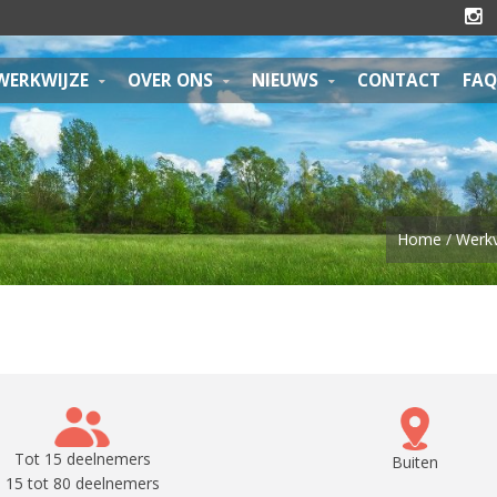

WERKWIJZE
OVER ONS
NIEUWS
CONTACT
FAQ
Home
/
Werk
Tot 15 deelnemers
Buiten
15 tot 80 deelnemers