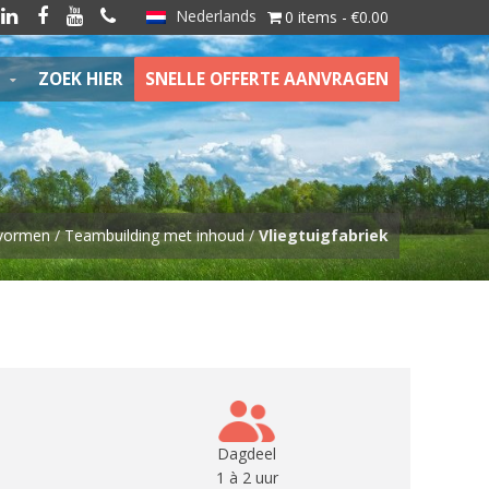
Nederlands




0 items
€0.00
ZOEK HIER
SNELLE OFFERTE AANVRAGEN
vormen
/
Teambuilding met inhoud
/
Vliegtuigfabriek
Dagdeel
1 à 2 uur