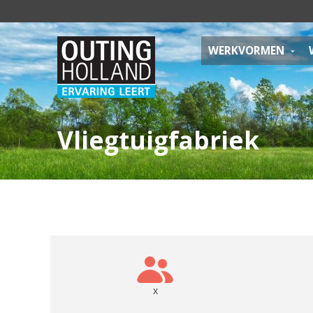
WERKVORMEN
Vliegtuigfabriek
x