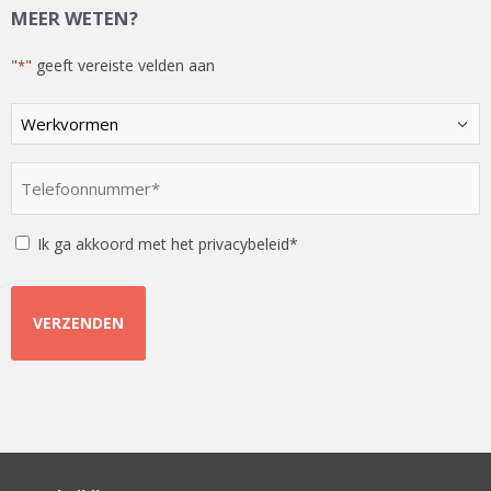
MEER WETEN?
"
" geeft vereiste velden aan
*
Kies
een
optie
Telefoonnummer
*
*
Instemming
Ik ga akkoord met het privacybeleid*