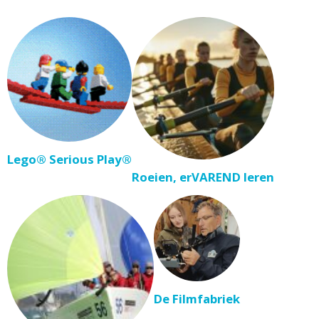
Lego® Serious Play®
Roeien, erVAREND leren
De Filmfabriek