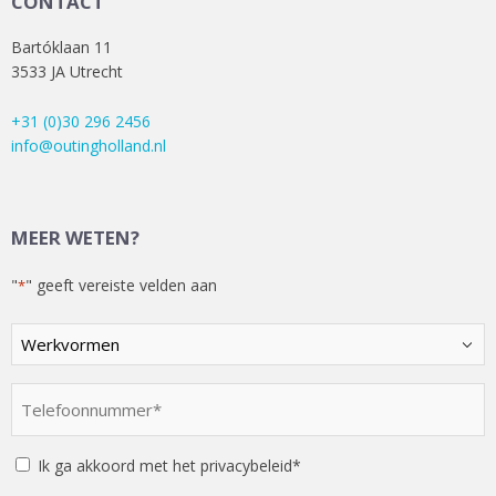
CONTACT
Bartóklaan 11
3533 JA Utrecht
+31 (0)30 296 2456
info@outingholland.nl
MEER WETEN?
"
" geeft vereiste velden aan
*
Kies
een
optie
Telefoonnummer
*
*
Instemming
Ik ga akkoord met het privacybeleid*