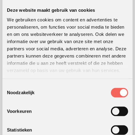
Deze website maakt gebruik van cookies
WERKVORMEN
We gebruiken cookies om content en advertenties te
personaliseren, om functies voor social media te bieden
Outdoor training
en om ons websiteverkeer te analyseren. Ook delen we
Serious games
informatie over uw gebruik van onze site met onze
partners voor social media, adverteren en analyse. Deze
Teambuilding
partners kunnen deze gegevens combineren met andere
Teamontwikkeling
informatie die u aan ze heeft verstrekt of die ze hebben
Persoonlijke ontwikkeling
verzameld op basis van uw gebruik van hun services.
Alle werkvormen
Toestemmingsselectie
Noodzakelijk
KLANTWAARDERING
Lees
hier
de beoordelingen van verschillende klanten.
Voorkeuren
Statistieken
WERKWIJZE