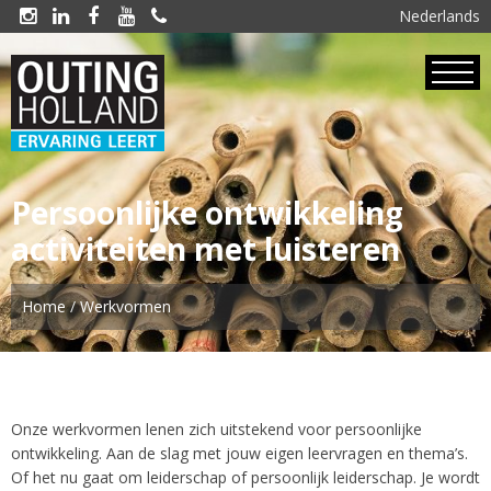
Nederlands





Persoonlijke ontwikkeling
activiteiten met
luisteren
Home
/
Werkvormen
Onze werkvormen lenen zich uitstekend voor persoonlijke
ontwikkeling. Aan de slag met jouw eigen leervragen en thema’s.
Of het nu gaat om leiderschap of persoonlijk leiderschap. Je wordt