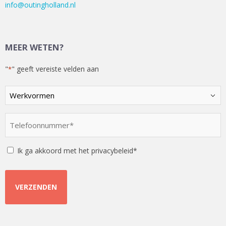
info@outingholland.nl
MEER WETEN?
"
" geeft vereiste velden aan
*
Kies
een
optie
Telefoonnummer
*
*
Instemming
Ik ga akkoord met het privacybeleid*