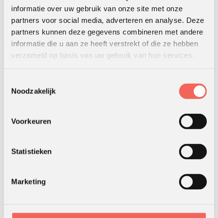
Support
: ondersteuning om het gedrag uit te voeren
informatie over uw gebruik van onze site met onze
partners voor social media, adverteren en analyse. Deze
Je loopt de ladder eerst van boven naar beneden door (bij het
partners kunnen deze gegevens combineren met andere
maken van je plan) en daarna van beneden naar boven (bij het
informatie die u aan ze heeft verstrekt of die ze hebben
uitvoeren).
verzameld op basis van uw gebruik van hun services.
Wil er meer over weten en een concreet werkdocument
Toestemmingsselectie
ontvangen? Stuur dan een mail naar
info@outingholland.nl
.
Noodzakelijk
Nog een fijne zomer!
Voorkeuren
BENIEUWD HOE WE JOU(W TEAM) VAN DIENST
KUNNEN ZIJN?
Statistieken
Ik wil bellen of mailen
Marketing