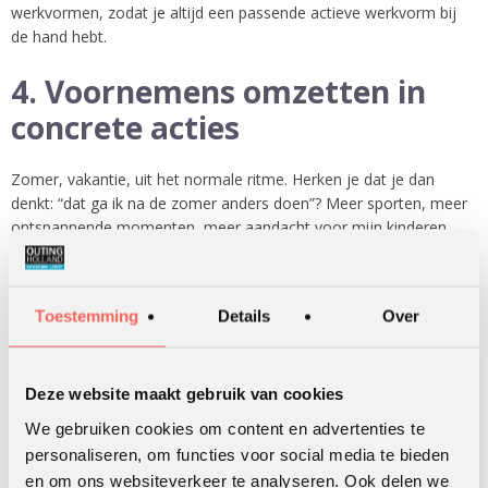
werkvormen, zodat je altijd een passende actieve werkvorm bij
de hand hebt.
4. Voornemens omzetten in
concrete acties
Zomer, vakantie, uit het normale ritme. Herken je dat je dan
denkt: “dat ga ik na de zomer anders doen”? Meer sporten, meer
ontspannende momenten, meer aandacht voor mijn kinderen,
niet meer antwoorden op de vraag van anderen “
Hoe gaat het?
Druk
”. We weten allemaal hoe lastig het is om gedrag te
veranderen. Onze ervaring leert dat de stappen uit het boek
De
Toestemming
Details
Over
Ladder
van Ben Tiggelaar je echt helpen om voornemens om te
zetten in concrete acties. Tiggelaar heeft de weg van veranderen
opgesplitst in 3 treden.
Deze website maakt gebruik van cookies
Doel
: de ontwikkeling die je wil zien (resultaat).
We gebruiken cookies om content en advertenties te
Gedrag
: dat wat je daadwerkelijk ziet veranderen: concreet
personaliseren, om functies voor social media te bieden
gedrag dat je kunt voordoen en nadoen.
en om ons websiteverkeer te analyseren. Ook delen we