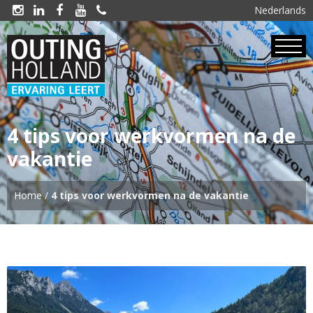
Nederlands





4 tips voor werkvormen na de
vakantie
Home
/
4 tips voor werkvormen na de vakantie