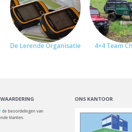
De Lerende Organisatie
4×4 Team Ch
TWAARDERING
ONS KANTOOR
r
de beoordelingen van
ende klanten.