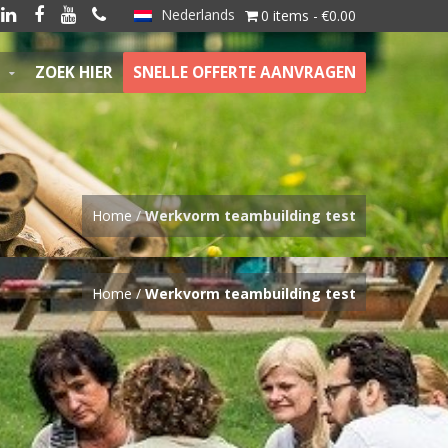
Nederlands




0 items
€0.00
ZOEK HIER
SNELLE OFFERTE AANVRAGEN
Home
/
Werkvorm teambuilding test
Home
/
Werkvorm teambuilding test