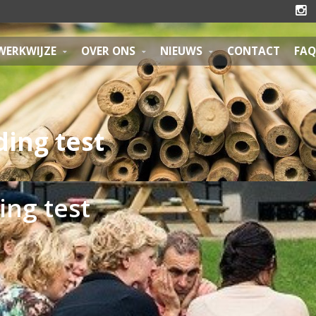

WERKWIJZE
OVER ONS
NIEUWS
CONTACT
FAQ
ing test
ng test