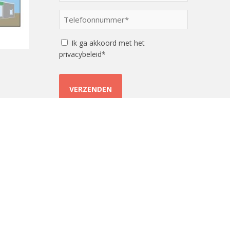
een
optie
Telefoonnummer
*
*
Instemming
Ik ga akkoord met het
privacybeleid*
Sitemap
Disclaimer
Privacy
Cookiebeleid