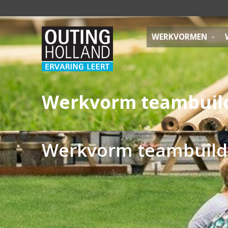
WERKVORMEN
Werkvorm teambuild
Werkvorm teambuildi