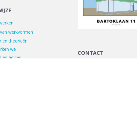
IJZE
 werken
 van werkvormen
 en theorieën
rken we
CONTACT
 en advies
Bartóklaan 11
p
3533 JA Utrecht
+31 (0)30 296 2456
info@outingholland.nl
Teambuilding