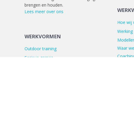
brengen en houden.
WERKW
Lees meer over ons
Hoe wij
Werking
WERKVORMEN
Modellen
Waar we
Outdoor training
Coaching
Serious games
Websho
Teambuilding
Teamontwikkeling
Persoonlijke ontwikkeling
Alle werkvormen
© 2026 Outing Holland - Ervaring leert!