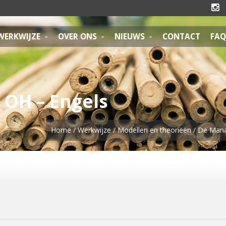

WERKWIJZE
OVER ONS
NIEUWS
CONTACT
FAQ
OH – Engels
Home
/
Werkwijze
/
Modellen en theorieën
/
De Mana