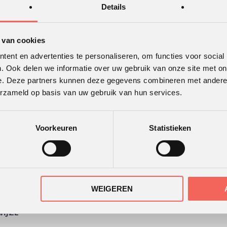
Details
 van cookies
ent en advertenties te personaliseren, om functies voor social
. Ook delen we informatie over uw gebruik van onze site met on
e. Deze partners kunnen deze gegevens combineren met andere i
erzameld op basis van uw gebruik van hun services.
TWAARDERING
ONS KANTOOR
r
de beoordelingen van
ende klanten.
Voorkeuren
Statistieken
30 recensies
WEIGEREN
IJZE