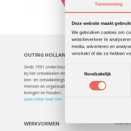
Toestemming
Deze website maakt gebruik
We gebruiken cookies om cont
websiteverkeer te analyseren
media, adverteren en analys
verstrekt of die ze hebben v
OUTING HOLLAND
KLAN
Sinds 1991 ondersteunen we klanten
Lees
hie
Toestemmingsselectie
bij het ontwikkelen en uitvoeren van
verschill
Noodzakelijk
leer- en ontwikkelingsprocessen die
mensen en organisaties in beweging
brengen en houden.
Lees meer over ons
WERKW
WERKVORMEN