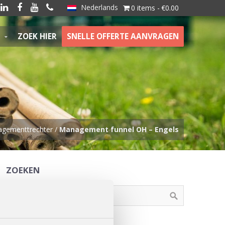
Nederlands




0 items
€0.00
ZOEK HIER
SNELLE OFFERTE AANVRAGEN
gementtrechter
/
Management funnel OH – Engels
ZOEKEN