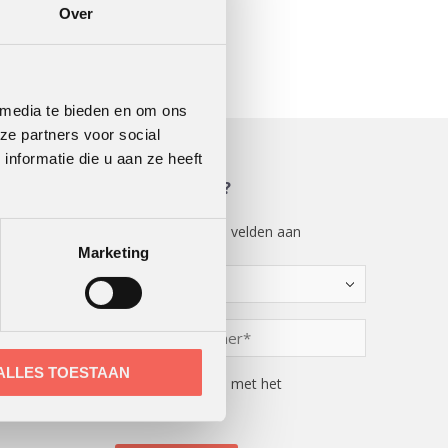
Over
 media te bieden en om ons
ze partners voor social
nformatie die u aan ze heeft
MEER WETEN?
"
" geeft vereiste velden aan
*
Marketing
Kies
een
optie
Telefoonnummer
*
*
ALLES TOESTAAN
Instemming
Ik ga akkoord met het
privacybeleid*