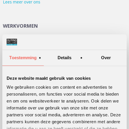
Lees meer over ons
WERKVORMEN
Outdoor training
Serious games
Teambuilding
Toestemming
Details
Over
Teamontwikkeling
Persoonlijke ontwikkeling
Deze website maakt gebruik van cookies
Alle werkvormen
We gebruiken cookies om content en advertenties te
personaliseren, om functies voor social media te bieden
KLANTWAARDERING
en om ons websiteverkeer te analyseren. Ook delen we
informatie over uw gebruik van onze site met onze
Lees
hier
de beoordelingen van verschillende klanten.
partners voor social media, adverteren en analyse. Deze
partners kunnen deze gegevens combineren met andere
informatie die u aan ze heeft verstrekt of die ze hebben