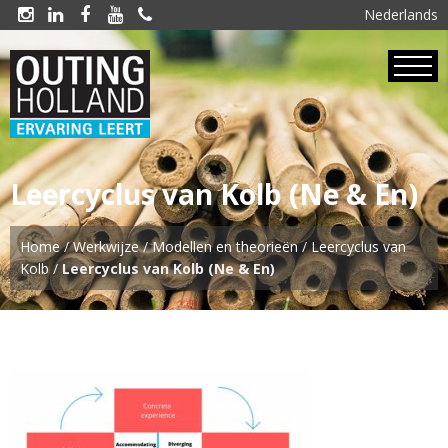
Nederlands





Leercyclus van Kolb (Ne & En)
Home
/
Werkwijze
/
Modellen en theorieën
/
Leercyclus van
Kolb
/
Leercyclus van Kolb (Ne & En)