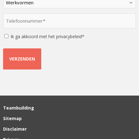
een
optie
Telefoonnummer
*
*
Instemming
Ik ga akkoord met het privacybeleid*
Teambuilding
Sitemap
Disclaimer