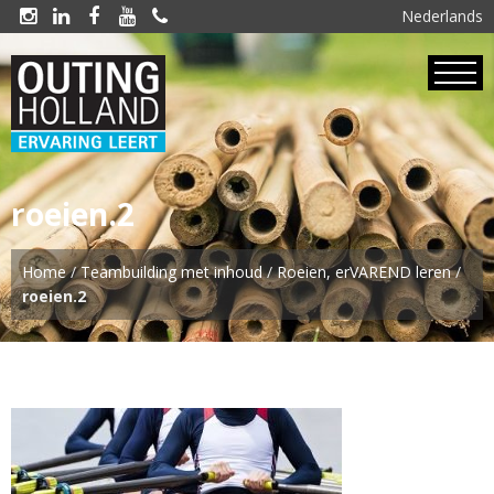
Nederlands





roeien.2
Home
/
Teambuilding met inhoud
/
Roeien, erVAREND leren
/
roeien.2