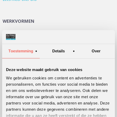
WERKVORMEN
Outdoor training
Serious games
Teambuilding
Toestemming
Details
Over
Teamontwikkeling
Persoonlijke ontwikkeling
Deze website maakt gebruik van cookies
Alle werkvormen
We gebruiken cookies om content en advertenties te
personaliseren, om functies voor social media te bieden
KLANTWAARDERING
en om ons websiteverkeer te analyseren. Ook delen we
informatie over uw gebruik van onze site met onze
Lees
hier
de beoordelingen van verschillende klanten.
partners voor social media, adverteren en analyse. Deze
partners kunnen deze gegevens combineren met andere
informatie die u aan ze heeft verstrekt of die ze hebben