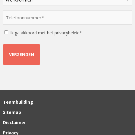
een
optie
Telefoonnummer
*
*
Instemming
Ik ga akkoord met het privacybeleid*
Teambuilding
Sitemap
Disclaimer
Privacy