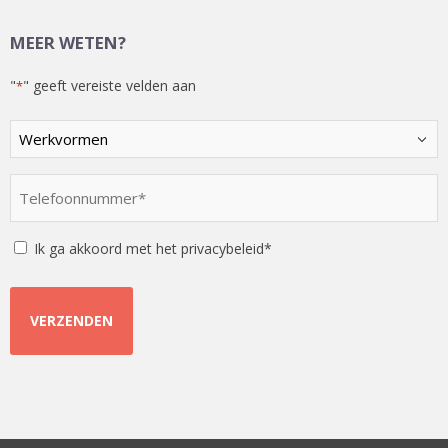
MEER WETEN?
"
" geeft vereiste velden aan
*
Kies
een
optie
Telefoonnummer
*
*
Instemming
Ik ga akkoord met het privacybeleid*