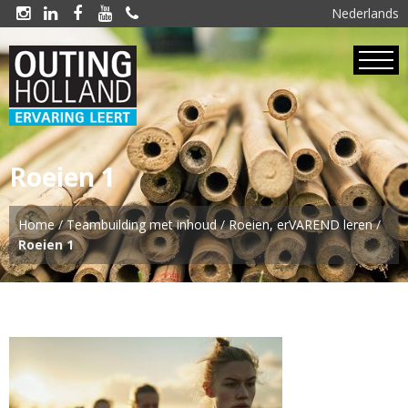
Nederlands





Roeien 1
Home
/
Teambuilding met inhoud
/
Roeien, erVAREND leren
/
Roeien 1