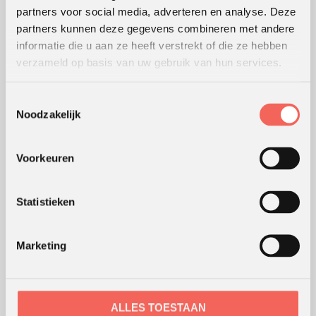
partners voor social media, adverteren en analyse. Deze
KLANTWAARDERING
partners kunnen deze gegevens combineren met andere
informatie die u aan ze heeft verstrekt of die ze hebben
Lees
hier
de beoordelingen van verschillende klanten.
verzameld op basis van uw gebruik van hun services.
Toestemmingsselectie
WERKWIJZE
Noodzakelijk
Hoe wij werken
Voorkeuren
Werking van werkvormen
Modellen en theorieën
Waar werken we
Statistieken
Coaching en advies
Webshop
Marketing
ONS KANTOOR
ALLES TOESTAAN