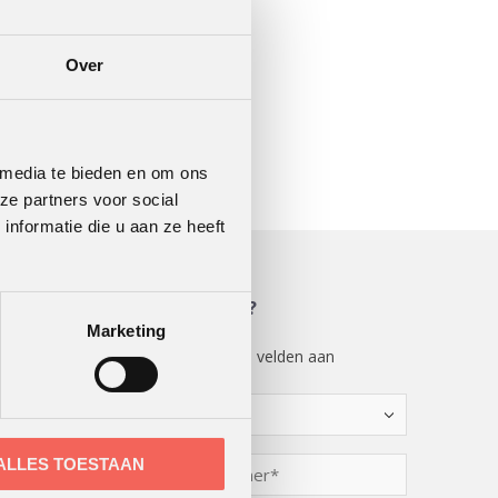
Over
 media te bieden en om ons
ze partners voor social
nformatie die u aan ze heeft
MEER WETEN?
Marketing
"
" geeft vereiste velden aan
*
Kies
een
optie
Telefoonnummer
ALLES TOESTAAN
*
*