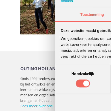
Toestemming
Deze website maakt gebruik
We gebruiken cookies om cont
websiteverkeer te analyseren
media, adverteren en analys
verstrekt of die ze hebben v
Toestemmingsselectie
OUTING HOLLAND
KLAN
Noodzakelijk
Sinds 1991 ondersteunen we klanten
Lees
hie
bij het ontwikkelen en uitvoeren van
verschill
leer- en ontwikkelingsprocessen die
mensen en organisaties in beweging
brengen en houden.
Lees meer over ons