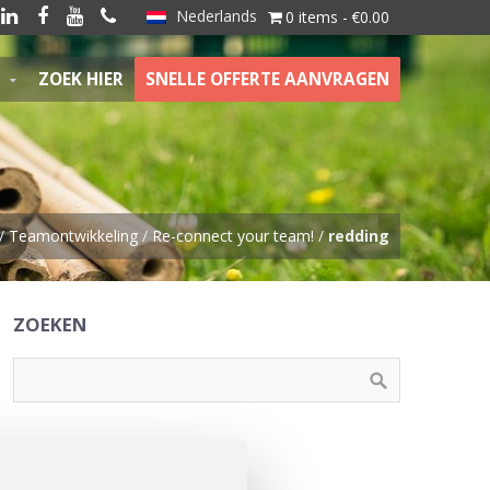
Nederlands




0 items
€0.00
ZOEK HIER
SNELLE OFFERTE AANVRAGEN
/
Teamontwikkeling
/
Re-connect your team!
/
redding
ZOEKEN