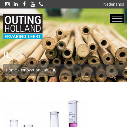
Nederlands





IL
Home
/
Innovation Lab.
/
IL