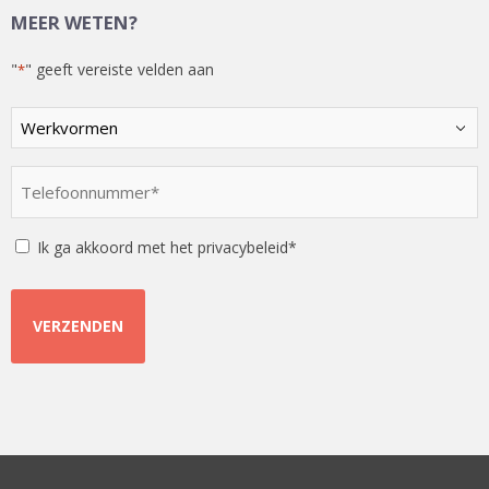
MEER WETEN?
"
" geeft vereiste velden aan
*
Kies
een
optie
Telefoonnummer
*
*
Instemming
Ik ga akkoord met het privacybeleid*