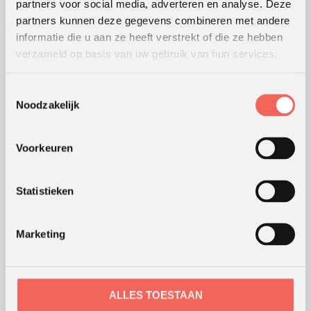
partners voor social media, adverteren en analyse. Deze
KLANTWAARDERING
partners kunnen deze gegevens combineren met andere
Lees
hier
de beoordelingen van verschillende klanten.
informatie die u aan ze heeft verstrekt of die ze hebben
verzameld op basis van uw gebruik van hun services.
Toestemmingsselectie
WERKWIJZE
Noodzakelijk
Hoe wij werken
Werking van werkvormen
Voorkeuren
Modellen en theorieën
Waar werken we
Statistieken
Coaching en advies
Webshop
Marketing
ONS KANTOOR
ALLES TOESTAAN