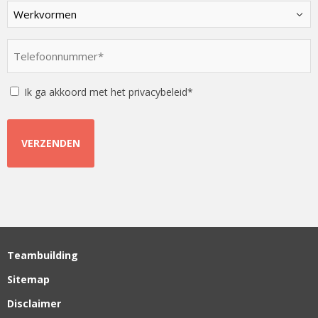
Kies
een
optie
Telefoonnummer
*
*
Instemming
Ik ga akkoord met het privacybeleid*
Teambuilding
Sitemap
Disclaimer