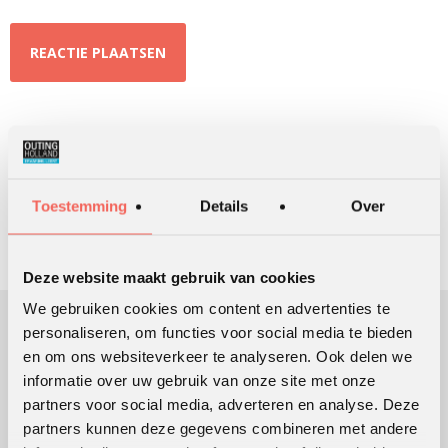
ZOEKEN
Toestemming
Details
Over
Deze website maakt gebruik van cookies
We gebruiken cookies om content en advertenties te
personaliseren, om functies voor social media te bieden
en om ons websiteverkeer te analyseren. Ook delen we
OUTING HOLLAND
informatie over uw gebruik van onze site met onze
Sinds 1991 ondersteunen we klanten bij het ontwikkelen en
partners voor social media, adverteren en analyse. Deze
uitvoeren van leer- en ontwikkelingsprocessen die mensen en
partners kunnen deze gegevens combineren met andere
organisaties in beweging brengen en houden.