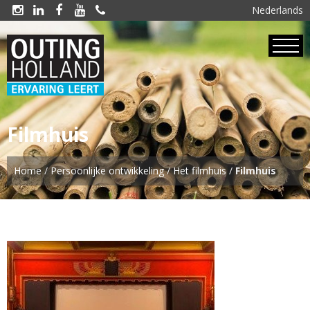
Nederlands





Filmhuis
Home
/
Persoonlijke ontwikkeling
/
Het filmhuis
/
Filmhuis