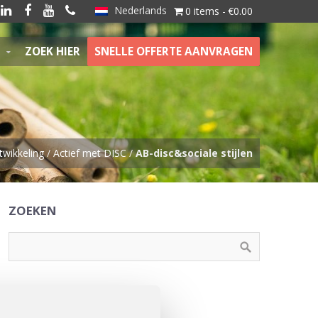
Nederlands




0 items
€0.00
ZOEK HIER
SNELLE OFFERTE AANVRAGEN
twikkeling
/
Actief met DISC
/
AB-disc&sociale stijlen
ZOEKEN