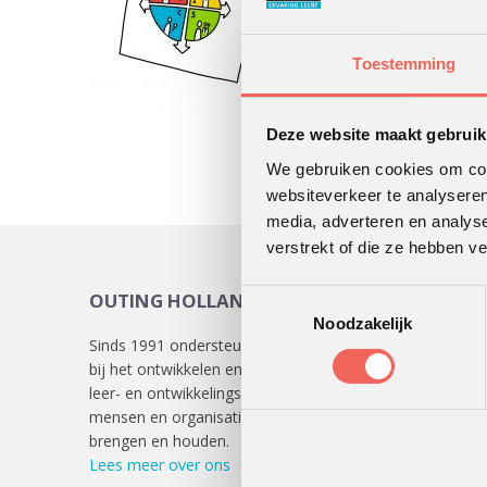
Toestemming
Deze website maakt gebruik
We gebruiken cookies om cont
websiteverkeer te analyseren
media, adverteren en analys
verstrekt of die ze hebben v
Toestemmingsselectie
OUTING HOLLAND
KLAN
Noodzakelijk
Sinds 1991 ondersteunen we klanten
Lees
hie
bij het ontwikkelen en uitvoeren van
verschill
leer- en ontwikkelingsprocessen die
mensen en organisaties in beweging
brengen en houden.
Lees meer over ons