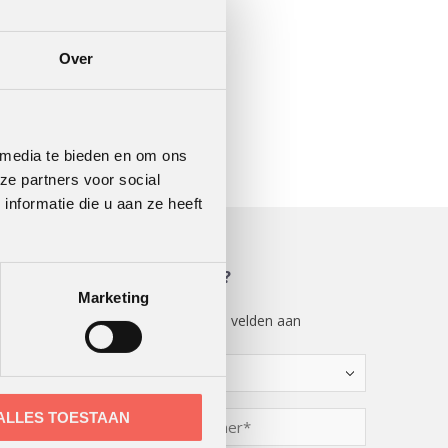
Over
 media te bieden en om ons
ze partners voor social
nformatie die u aan ze heeft
MEER WETEN?
Marketing
"
" geeft vereiste velden aan
*
Kies
een
optie
Telefoonnummer
ALLES TOESTAAN
*
*