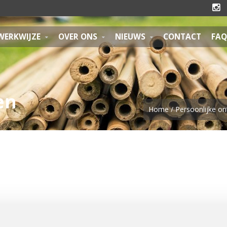

WERKWIJZE
OVER ONS
NIEUWS
CONTACT
FAQ
en
Home
/
Persoonlijke on