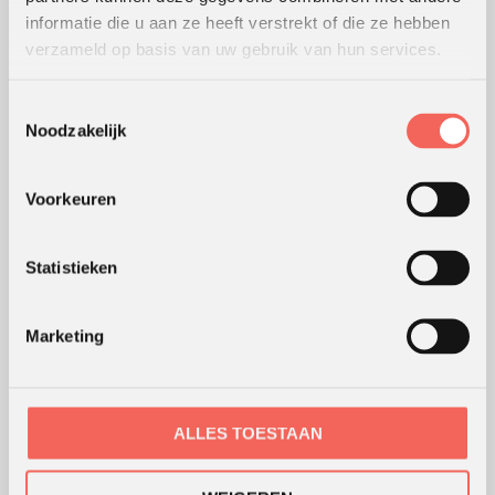
informatie die u aan ze heeft verstrekt of die ze hebben
verzameld op basis van uw gebruik van hun services.
WERKWIJZE
Toestemmingsselectie
Hoe wij werken
Noodzakelijk
Werking van werkvormen
Modellen en theorieën
Voorkeuren
Waar werken we
Coaching en advies
Statistieken
Webshop
Marketing
ONS KANTOOR
ALLES TOESTAAN