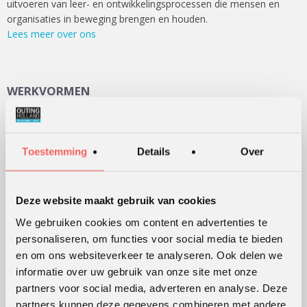
uitvoeren van leer- en ontwikkelingsprocessen die mensen en
organisaties in beweging brengen en houden.
Lees meer over ons
WERKVORMEN
Outdoor training
Serious games
Toestemming
Details
Over
Teambuilding
Teamontwikkeling
Deze website maakt gebruik van cookies
Persoonlijke ontwikkeling
Alle werkvormen
We gebruiken cookies om content en advertenties te
personaliseren, om functies voor social media te bieden
en om ons websiteverkeer te analyseren. Ook delen we
KLANTWAARDERING
informatie over uw gebruik van onze site met onze
partners voor social media, adverteren en analyse. Deze
Lees
hier
de beoordelingen van verschillende klanten.
partners kunnen deze gegevens combineren met andere