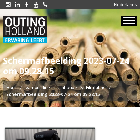
Nederlands





Schermafbeelding 2023-07-24
om 09.28.15
Home
/
Teambuilding met inhoud
/
De Filmfabriek
/
Schermafbeelding 2023-07-24 om 09.28.15