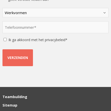
Kies
een
optie
Telefoonnummer
*
*
Instemming
Ik ga akkoord met het privacybeleid*
Teambuilding
Sitemap