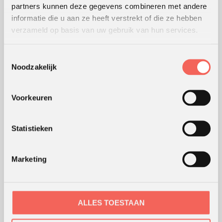
partners kunnen deze gegevens combineren met andere
Lees
hier
de beoordelingen van verschillende klanten.
informatie die u aan ze heeft verstrekt of die ze hebben
verzameld op basis van uw gebruik van hun services.
WERKWIJZE
Toestemmingsselectie
Noodzakelijk
Hoe wij werken
Werking van werkvormen
Voorkeuren
Modellen en theorieën
Waar werken we
Coaching en advies
Statistieken
Webshop
Marketing
ONS KANTOOR
ALLES TOESTAAN