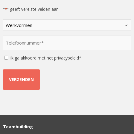
"
" geeft vereiste velden aan
*
Kies
een
optie
Telefoonnummer
*
*
Instemming
Ik ga akkoord met het privacybeleid*
Teambuilding