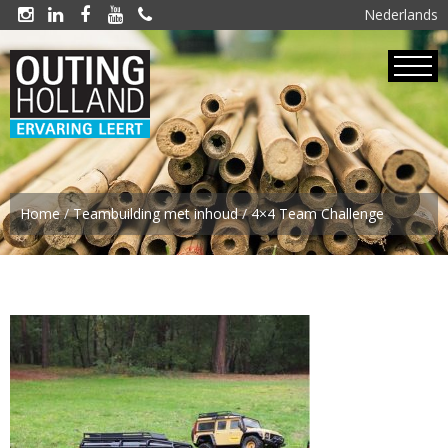
Nederlands





Home
/
Teambuilding met inhoud
/
4×4 Team Challenge