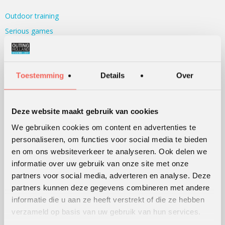
Outdoor training
Serious games
Teambuilding
Teamontwikkeling
Toestemming
Details
Over
Persoonlijke ontwikkeling
Alle werkvormen
Deze website maakt gebruik van cookies
KLANTWAARDERING
We gebruiken cookies om content en advertenties te
personaliseren, om functies voor social media te bieden
Lees
hier
de beoordelingen van verschillende klanten.
en om ons websiteverkeer te analyseren. Ook delen we
informatie over uw gebruik van onze site met onze
partners voor social media, adverteren en analyse. Deze
WERKWIJZE
partners kunnen deze gegevens combineren met andere
informatie die u aan ze heeft verstrekt of die ze hebben
Hoe wij werken
verzameld op basis van uw gebruik van hun services.
Werking van werkvormen