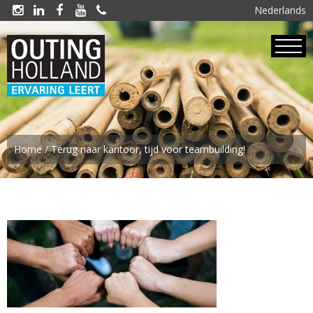
Nederlands





Home
/
Terug naar kantoor, tijd voor teambuilding!