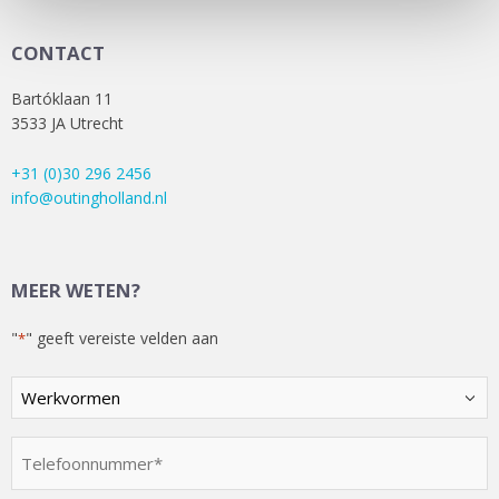
CONTACT
Bartóklaan 11
3533 JA Utrecht
+31 (0)30 296 2456
info@outingholland.nl
MEER WETEN?
"
" geeft vereiste velden aan
*
Kies
een
optie
Telefoonnummer
*
*