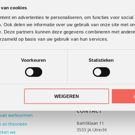
 van cookies
ent en advertenties te personaliseren, om functies voor social
TWAARDERING
ONS KANTOOR
. Ook delen we informatie over uw gebruik van onze site met on
e. Deze partners kunnen deze gegevens combineren met andere i
r
de beoordelingen van
erzameld op basis van uw gebruik van hun services.
ende klanten.
Voorkeuren
Statistieken
30 recensies
IJZE
WEIGEREN
 werken
CONTACT
 van werkvormen
Bartóklaan 11
 en theorieën
3533 JA Utrecht
rken we