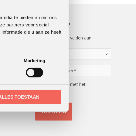
 media te bieden en om ons
MEER WETEN?
ze partners voor social
nformatie die u aan ze heeft
"
" geeft vereiste velden aan
*
Kies
een
Marketing
optie
Telefoonnummer
*
*
Instemming
Ik ga akkoord met het
privacybeleid*
ALLES TOESTAAN