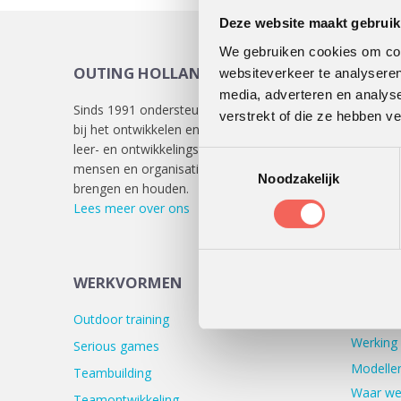
Deze website maakt gebruik
We gebruiken cookies om cont
OUTING HOLLAND
KLAN
websiteverkeer te analyseren
media, adverteren en analys
Sinds 1991 ondersteunen we klanten
Lees
hie
verstrekt of die ze hebben v
bij het ontwikkelen en uitvoeren van
verschill
leer- en ontwikkelingsprocessen die
Toestemmingsselectie
mensen en organisaties in beweging
Noodzakelijk
brengen en houden.
Lees meer over ons
WERKW
WERKVORMEN
Hoe wij
Outdoor training
Werking
Serious games
Modellen
Teambuilding
Waar we
Teamontwikkeling