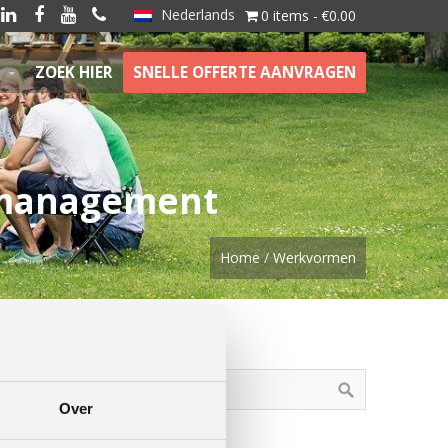
Nederlands




0 items
€0.00
ZOEK HIER
SNELLE OFFERTE AANVRAGEN
tmanagement
Home
/
Werkvormen
ZOEKEN
Over