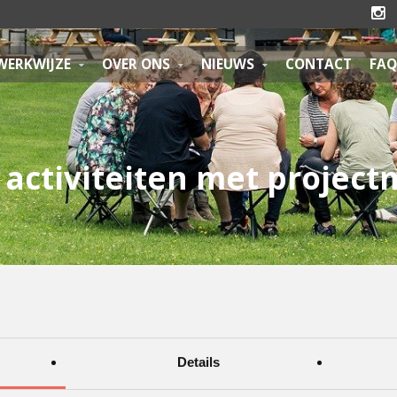

WERKWIJZE
OVER ONS
NIEUWS
CONTACT
FAQ
activiteiten met
projec
Details