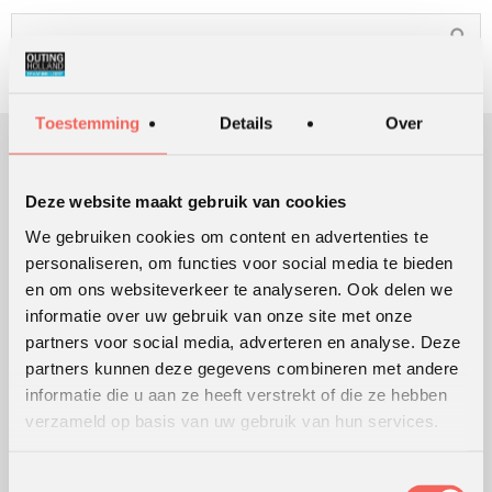
Toestemming
Details
Over
OUTING HOLLAND
Deze website maakt gebruik van cookies
Sinds 1991 ondersteunen we klanten bij het ontwikkelen en
We gebruiken cookies om content en advertenties te
uitvoeren van leer- en ontwikkelingsprocessen die mensen en
personaliseren, om functies voor social media te bieden
organisaties in beweging brengen en houden.
en om ons websiteverkeer te analyseren. Ook delen we
Lees meer over ons
informatie over uw gebruik van onze site met onze
partners voor social media, adverteren en analyse. Deze
partners kunnen deze gegevens combineren met andere
informatie die u aan ze heeft verstrekt of die ze hebben
WERKVORMEN
verzameld op basis van uw gebruik van hun services.
Outdoor training
Serious games
Toestemmingsselectie