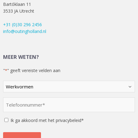
Bartóklaan 11
3533 JA Utrecht
+31 (0)30 296 2456
info@outingholland.nl
MEER WETEN?
"
" geeft vereiste velden aan
*
Kies
een
optie
Telefoonnummer
*
*
Instemming
Ik ga akkoord met het privacybeleid*