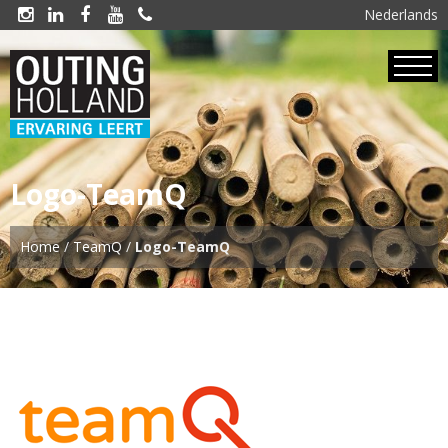
Nederlands





Logo-TeamQ
Home
/
TeamQ
/
Logo-TeamQ