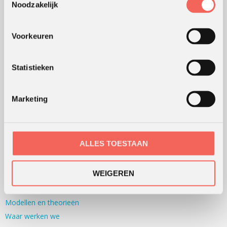
Noodzakelijk
Teambuilding
Teamontwikkeling
Voorkeuren
Persoonlijke ontwikkeling
Alle werkvormen
Statistieken
KLANTWAARDERING
Marketing
Lees
hier
de beoordelingen van verschillende klanten.
ALLES TOESTAAN
WERKWIJZE
Hoe wij werken
WEIGEREN
Werking van werkvormen
Modellen en theorieën
Waar werken we