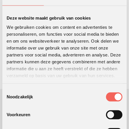
Deze website maakt gebruik van cookies
We gebruiken cookies om content en advertenties te
personaliseren, om functies voor social media te bieden
Sabine Mastwijk
en om ons websiteverkeer te analyseren. Ook delen we
Stuur mij een bericht
informatie over uw gebruik van onze site met onze
partners voor social media, adverteren en analyse. Deze
of
partners kunnen deze gegevens combineren met andere
Bel direct op:
+31 (0)30-296 24 56
informatie die u aan ze heeft verstrekt of die ze hebben
verzameld op basis van uw gebruik van hun services.
Toestemmingsselectie
Noodzakelijk
OUTING HOLLAND
Voorkeuren
Sinds 1991 ondersteunen we klanten bij het ontwikkelen en
uitvoeren van leer- en ontwikkelingsprocessen die mensen en