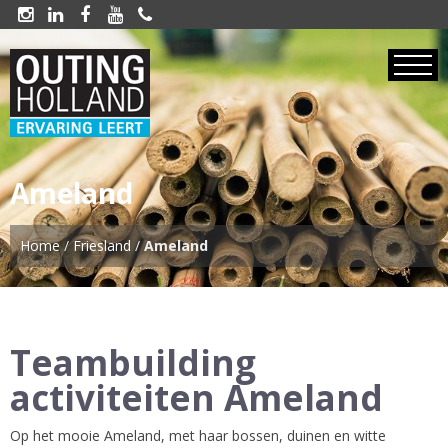





Ameland
Home
/
Friesland
/
Ameland
Teambuilding
activiteiten Ameland
Op het mooie Ameland, met haar bossen, duinen en witte