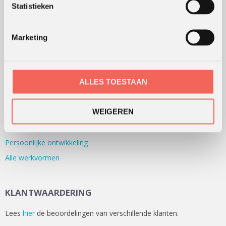
Statistieken
organisaties in beweging brengen en houden.
Lees meer over ons
Marketing
WERKVORMEN
Outdoor training
ALLES TOESTAAN
Serious games
WEIGEREN
Teambuilding
Teamontwikkeling
Persoonlijke ontwikkeling
Alle werkvormen
KLANTWAARDERING
Lees
hier
de beoordelingen van verschillende klanten.