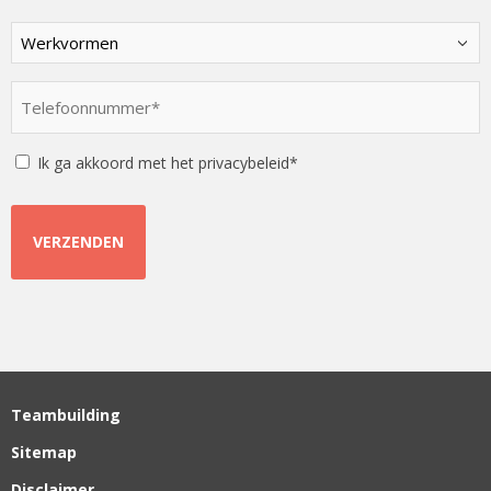
Kies
een
optie
Telefoonnummer
*
*
Instemming
Ik ga akkoord met het privacybeleid*
Teambuilding
Sitemap
Disclaimer