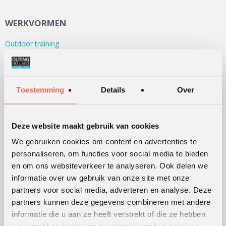
WERKVORMEN
Outdoor training
Serious games
Teambuilding
Teamontwikkeling
Toestemming
Details
Over
Persoonlijke ontwikkeling
Alle werkvormen
Deze website maakt gebruik van cookies
We gebruiken cookies om content en advertenties te
KLANTWAARDERING
personaliseren, om functies voor social media te bieden
en om ons websiteverkeer te analyseren. Ook delen we
Lees
hier
de beoordelingen van verschillende klanten.
informatie over uw gebruik van onze site met onze
partners voor social media, adverteren en analyse. Deze
partners kunnen deze gegevens combineren met andere
informatie die u aan ze heeft verstrekt of die ze hebben
WERKWIJZE