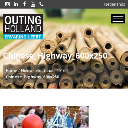
Nederlands





Chinese_Highway_600x250
Home
/
Nieuwsbrief maart 2016
/
Chinese_Highway_600x250