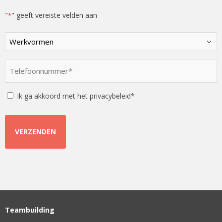
"
" geeft vereiste velden aan
*
Kies
een
optie
Telefoonnummer
*
*
Instemming
Ik ga akkoord met het privacybeleid*
Teambuilding