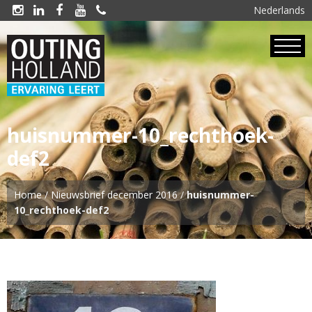
Nederlands





huisnummer-10_rechthoek-
def2
Home
/
Nieuwsbrief december 2016
/
huisnummer-
10_rechthoek-def2