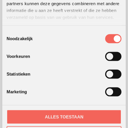
partners kunnen deze gegevens combineren met andere
Lees
hier
de beoordelingen van verschillende klanten.
informatie die u aan ze heeft verstrekt of die ze hebben
verzameld op basis van uw gebruik van hun services.
WERKWIJZE
Toestemmingsselectie
Noodzakelijk
Hoe wij werken
Werking van werkvormen
Voorkeuren
Modellen en theorieën
Waar werken we
Coaching en advies
Statistieken
Webshop
Marketing
ONS KANTOOR
ALLES TOESTAAN