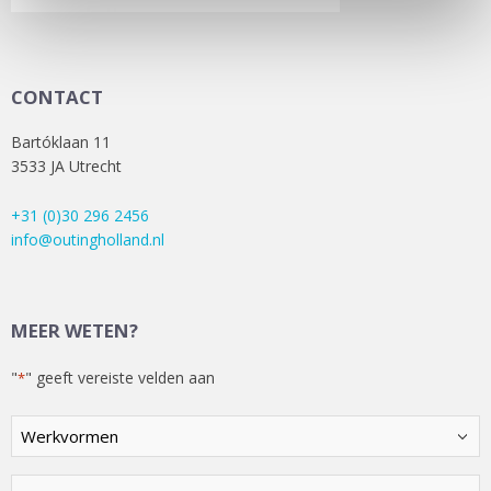
CONTACT
Bartóklaan 11
3533 JA Utrecht
+31 (0)30 296 2456
info@outingholland.nl
MEER WETEN?
"
" geeft vereiste velden aan
*
Kies
een
optie
Telefoonnummer