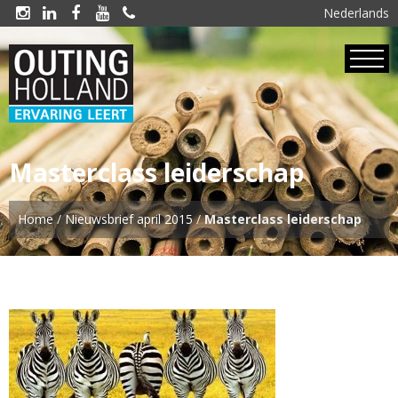
Nederlands





Masterclass leiderschap
Home
/
Nieuwsbrief april 2015
/
Masterclass leiderschap