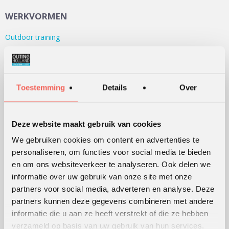
WERKVORMEN
Outdoor training
Serious games
Teambuilding
Teamontwikkeling
Toestemming
Details
Over
Persoonlijke ontwikkeling
Alle werkvormen
Deze website maakt gebruik van cookies
We gebruiken cookies om content en advertenties te
KLANTWAARDERING
personaliseren, om functies voor social media te bieden
en om ons websiteverkeer te analyseren. Ook delen we
Lees
hier
de beoordelingen van verschillende klanten.
informatie over uw gebruik van onze site met onze
partners voor social media, adverteren en analyse. Deze
partners kunnen deze gegevens combineren met andere
WERKWIJZE
informatie die u aan ze heeft verstrekt of die ze hebben
verzameld op basis van uw gebruik van hun services.