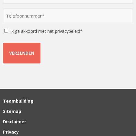
een
optie
Telefoonnummer
*
*
Instemming
Ik ga akkoord met het privacybeleid*
Teambuilding
Sitemap
Disclaimer
Privacy