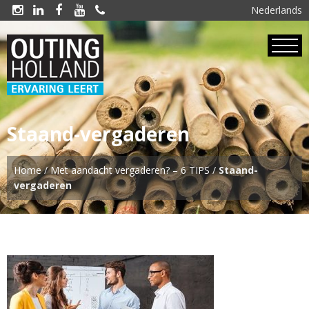
Nederlands





Staand-vergaderen
Home
/
Met aandacht vergaderen? – 6 TIPS
/
Staand-
vergaderen