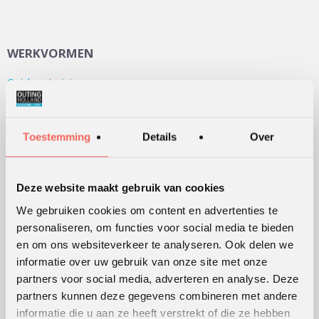
WERKVORMEN
Outdoor training
Serious games
Teambuilding
Toestemming
Details
Over
Teamontwikkeling
Persoonlijke ontwikkeling
Deze website maakt gebruik van cookies
Alle werkvormen
We gebruiken cookies om content en advertenties te
personaliseren, om functies voor social media te bieden
KLANTWAARDERING
en om ons websiteverkeer te analyseren. Ook delen we
informatie over uw gebruik van onze site met onze
Lees
hier
de beoordelingen van verschillende klanten.
partners voor social media, adverteren en analyse. Deze
partners kunnen deze gegevens combineren met andere
informatie die u aan ze heeft verstrekt of die ze hebben