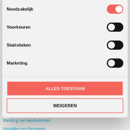
Outdoor training
Toestemmingsselectie
Serious games
Noodzakelijk
Teambuilding
Teamontwikkeling
Voorkeuren
Persoonlijke ontwikkeling
Alle werkvormen
Statistieken
KLANTWAARDERING
Marketing
Lees
hier
de beoordelingen van verschillende klanten.
ALLES TOESTAAN
WERKWIJZE
WEIGEREN
Hoe wij werken
Werking van werkvormen
Modellen en theorieën