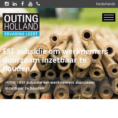
Nederlands





ESF subsidie om werknemers
duurzaam inzetbaar te
houden
Home
/
ESF subsidie om werknemers duurzaam
inzetbaar te houden