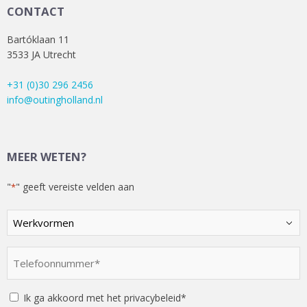
CONTACT
Bartóklaan 11
3533 JA Utrecht
+31 (0)30 296 2456
info@outingholland.nl
MEER WETEN?
"
" geeft vereiste velden aan
*
Kies
een
optie
Telefoonnummer
*
*
Instemming
Ik ga akkoord met het privacybeleid*