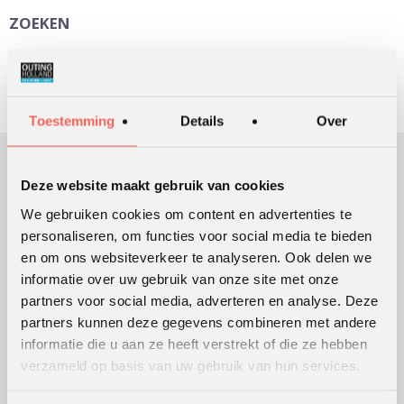
ZOEKEN
Toestemming
Details
Over
Deze website maakt gebruik van cookies
OUTING HOLLAND
We gebruiken cookies om content en advertenties te
Sinds 1991 ondersteunen we klanten bij het ontwikkelen en
personaliseren, om functies voor social media te bieden
uitvoeren van leer- en ontwikkelingsprocessen die mensen en
en om ons websiteverkeer te analyseren. Ook delen we
organisaties in beweging brengen en houden.
informatie over uw gebruik van onze site met onze
Lees meer over ons
partners voor social media, adverteren en analyse. Deze
partners kunnen deze gegevens combineren met andere
informatie die u aan ze heeft verstrekt of die ze hebben
WERKVORMEN
verzameld op basis van uw gebruik van hun services.