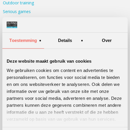
Outdoor training
Serious games
Teambuilding
Teamontwikkeling
Persoonlijke ontwikkeling
Toestemming
Details
Over
Alle werkvormen
Deze website maakt gebruik van cookies
KLANTWAARDERING
We gebruiken cookies om content en advertenties te
personaliseren, om functies voor social media te bieden
Lees
hier
de beoordelingen van verschillende klanten.
en om ons websiteverkeer te analyseren. Ook delen we
informatie over uw gebruik van onze site met onze
partners voor social media, adverteren en analyse. Deze
WERKWIJZE
partners kunnen deze gegevens combineren met andere
informatie die u aan ze heeft verstrekt of die ze hebben
Hoe wij werken
verzameld op basis van uw gebruik van hun services.
Werking van werkvormen