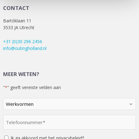
CONTACT
Bartóklaan 11
3533 JA Utrecht
+31 (0)30 296 2456
info@outingholland.nl
MEER WETEN?
"
" geeft vereiste velden aan
*
Kies
een
optie
Telefoonnummer
*
*
Instemming
Ik ga akkoord met het privacybeleid*