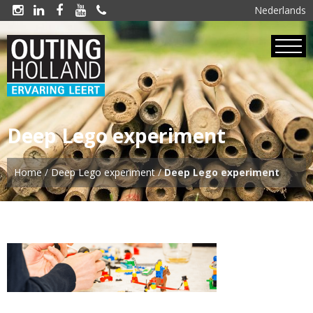
Nederlands





Deep Lego experiment
Home
/
Deep Lego experiment
/
Deep Lego experiment