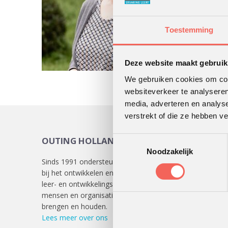
Toestemming
Deze website maakt gebruik
We gebruiken cookies om cont
websiteverkeer te analyseren
media, adverteren en analys
verstrekt of die ze hebben v
Toestemmingsselectie
OUTING HOLLAND
KLAN
Noodzakelijk
Sinds 1991 ondersteunen we klanten
Lees
hie
bij het ontwikkelen en uitvoeren van
verschill
leer- en ontwikkelingsprocessen die
mensen en organisaties in beweging
brengen en houden.
Lees meer over ons