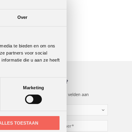
Over
 media te bieden en om ons
ze partners voor social
nformatie die u aan ze heeft
MEER WETEN?
Marketing
"
" geeft vereiste velden aan
*
Kies
een
optie
Telefoonnummer
ALLES TOESTAAN
*
*