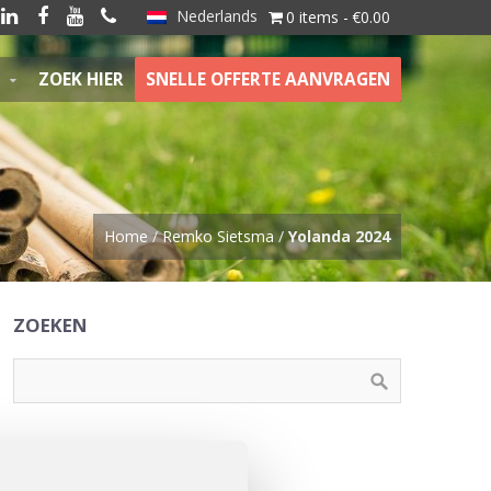
Nederlands




0 items
€0.00
ZOEK HIER
SNELLE OFFERTE AANVRAGEN
Home
/
Remko Sietsma
/
Yolanda 2024
ZOEKEN