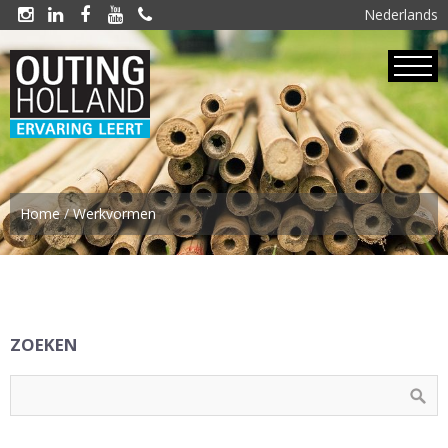
Nederlands





Home
/
Werkvormen
ZOEKEN