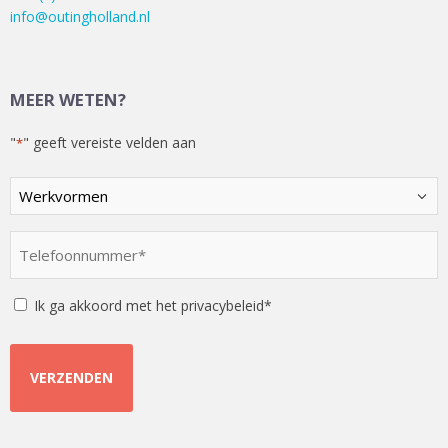
info@outingholland.nl
MEER WETEN?
"
" geeft vereiste velden aan
*
Kies
een
optie
Telefoonnummer
*
*
Instemming
Ik ga akkoord met het privacybeleid*