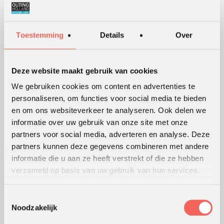
Alle werkvormen
Toestemming
Details
Over
KLANTWAARDERING
Lees
hier
de beoordelingen van verschillende klanten.
Deze website maakt gebruik van cookies
We gebruiken cookies om content en advertenties te
personaliseren, om functies voor social media te bieden
WERKWIJZE
en om ons websiteverkeer te analyseren. Ook delen we
informatie over uw gebruik van onze site met onze
Hoe wij werken
partners voor social media, adverteren en analyse. Deze
Werking van werkvormen
partners kunnen deze gegevens combineren met andere
Modellen en theorieën
informatie die u aan ze heeft verstrekt of die ze hebben
verzameld op basis van uw gebruik van hun services.
Waar werken we
Coaching en advies
Webshop
Toestemmingsselectie
Noodzakelijk