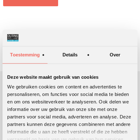
ZOEKEN
Toestemming
Details
Over
Deze website maakt gebruik van cookies
We gebruiken cookies om content en advertenties te
OUTING HOLLAND
personaliseren, om functies voor social media te bieden
en om ons websiteverkeer te analyseren. Ook delen we
Sinds 1991 ondersteunen we klanten bij het ontwikkelen en
informatie over uw gebruik van onze site met onze
uitvoeren van leer- en ontwikkelingsprocessen die mensen en
partners voor social media, adverteren en analyse. Deze
organisaties in beweging brengen en houden.
partners kunnen deze gegevens combineren met andere
Lees meer over ons
informatie die u aan ze heeft verstrekt of die ze hebben
verzameld op basis van uw gebruik van hun services.