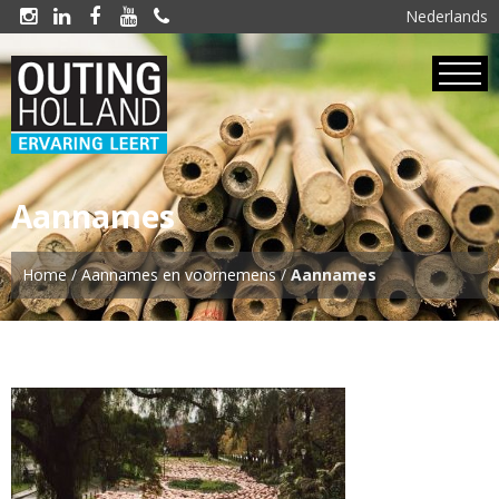
Nederlands





Aannames
Home
/
Aannames en voornemens
/
Aannames