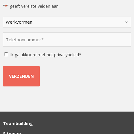
"
" geeft vereiste velden aan
*
Kies
een
optie
Telefoonnummer
*
*
Instemming
Ik ga akkoord met het privacybeleid*
Teambuilding
Sitemap