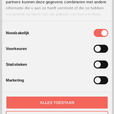
partners kunnen deze gegevens combineren met andere
Lees
hier
de beoordelingen van verschillende klanten.
informatie die u aan ze heeft verstrekt of die ze hebben
verzameld op basis van uw gebruik van hun services.
WERKWIJZE
Toestemmingsselectie
Noodzakelijk
Hoe wij werken
Werking van werkvormen
Voorkeuren
Modellen en theorieën
Waar werken we
Coaching en advies
Statistieken
Webshop
Marketing
ONS KANTOOR
ALLES TOESTAAN