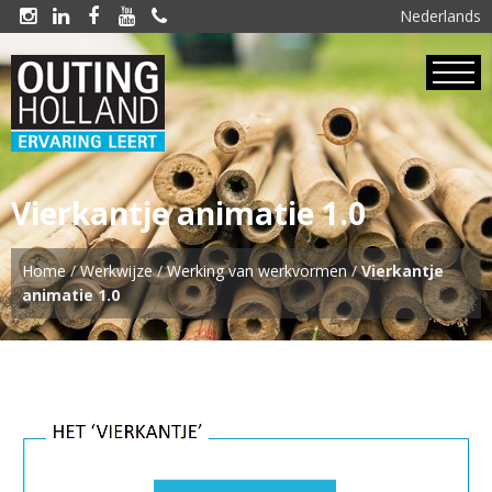
Nederlands





Vierkantje animatie 1.0
Home
/
Werkwijze
/
Werking van werkvormen
/
Vierkantje
animatie 1.0
Videospeler