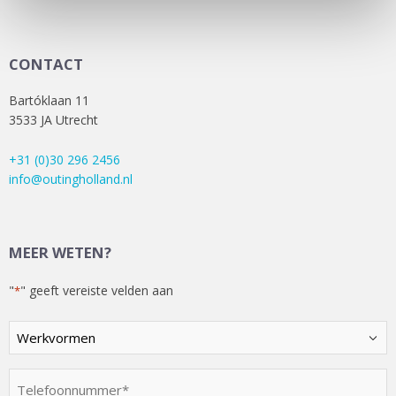
CONTACT
Bartóklaan 11
3533 JA Utrecht
+31 (0)30 296 2456
info@outingholland.nl
MEER WETEN?
"
" geeft vereiste velden aan
*
Kies
een
optie
Telefoonnummer