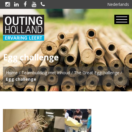
Nederlands





Egg challenge
Home
/
Teambuilding met inhoud
/
The Great Eggchallenge
/
Egg challenge