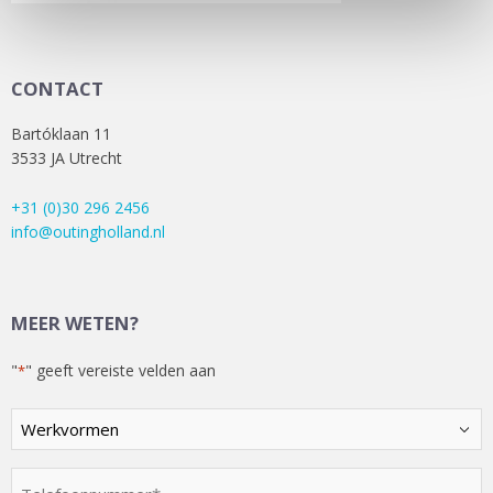
CONTACT
Bartóklaan 11
3533 JA Utrecht
+31 (0)30 296 2456
info@outingholland.nl
MEER WETEN?
"
" geeft vereiste velden aan
*
Kies
een
optie
Telefoonnummer