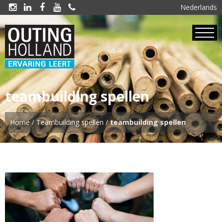
Nederlands





teambuilding spellen
Home
/
Teambuilding spellen
/
teambuilding spellen