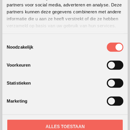
partners voor social media, adverteren en analyse. Deze
KLANTWAARDERING
partners kunnen deze gegevens combineren met andere
informatie die u aan ze heeft verstrekt of die ze hebben
Lees
hier
de beoordelingen van verschillende klanten.
verzameld op basis van uw gebruik van hun services.
Toestemmingsselectie
WERKWIJZE
Noodzakelijk
Hoe wij werken
Voorkeuren
Werking van werkvormen
Modellen en theorieën
Waar werken we
Statistieken
Coaching en advies
Webshop
Marketing
ONS KANTOOR
ALLES TOESTAAN