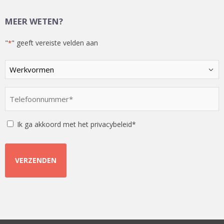
MEER WETEN?
"
" geeft vereiste velden aan
*
Kies
een
optie
Telefoonnummer
*
*
Instemming
Ik ga akkoord met het privacybeleid*