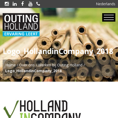
Nederlands





Logo_HollandinCompany_2018
Home
/
Over ons
/
Werken bij Outing Holland
/
Logo_HollandinCompany_2018