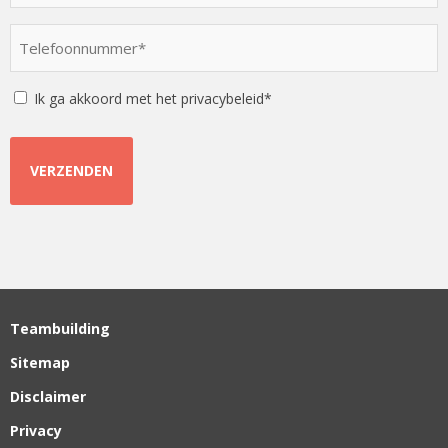
een
optie
Telefoonnummer
*
*
Instemming
Ik ga akkoord met het privacybeleid*
Teambuilding
Sitemap
Disclaimer
Privacy