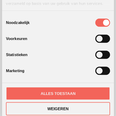
WERKWIJZE
verzameld op basis van uw gebruik van hun services.
Hoe wij werken
Toestemmingsselectie
Werking van werkvormen
Noodzakelijk
Modellen en theorieën
Waar werken we
Voorkeuren
Coaching en advies
Webshop
Statistieken
ONS KANTOOR
Marketing
ALLES TOESTAAN
WEIGEREN