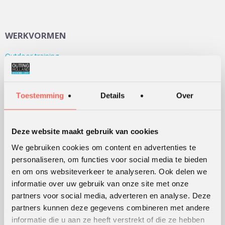
WERKVORMEN
Outdoor training
Serious games
Teambuilding
Toestemming
Details
Over
Teamontwikkeling
Persoonlijke ontwikkeling
Alle werkvormen
Deze website maakt gebruik van cookies
We gebruiken cookies om content en advertenties te
personaliseren, om functies voor social media te bieden
KLANTWAARDERING
en om ons websiteverkeer te analyseren. Ook delen we
informatie over uw gebruik van onze site met onze
Lees
hier
de beoordelingen van verschillende klanten.
partners voor social media, adverteren en analyse. Deze
partners kunnen deze gegevens combineren met andere
informatie die u aan ze heeft verstrekt of die ze hebben