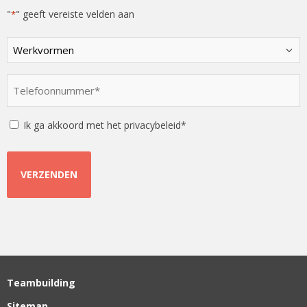
"
" geeft vereiste velden aan
*
Kies
een
optie
Telefoonnummer
*
*
Instemming
Ik ga akkoord met het privacybeleid*
Teambuilding
Sitemap