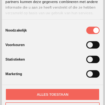
partners kunnen deze gegevens combineren met andere
Lees
hier
de beoordelingen van verschillende klanten.
informatie die u aan ze heeft verstrekt of die ze hebben
verzameld op basis van uw gebruik van hun services.
WERKWIJZE
Toestemmingsselectie
Noodzakelijk
Hoe wij werken
Werking van werkvormen
Modellen en theorieën
Voorkeuren
Waar werken we
Coaching en advies
Statistieken
Webshop
Marketing
ONS KANTOOR
ALLES TOESTAAN