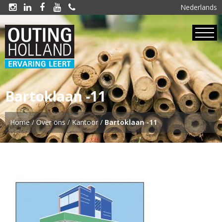
Nederlands





Bartoklaan -11
Home
/
Over ons
/
Kantoor
/
Bartoklaan -11