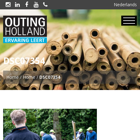
Nederlands





DSC07354
Home
/
Home
/
DSC07354