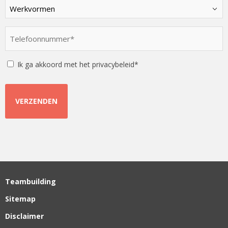
Kies
een
optie
Telefoonnummer
*
*
Instemming
Ik ga akkoord met het privacybeleid*
Teambuilding
Sitemap
Disclaimer