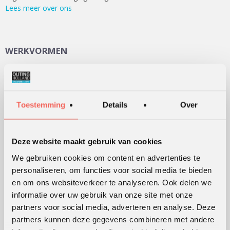
Lees meer over ons
WERKVORMEN
Outdoor training
Serious games
Teambuilding
Toestemming
Details
Over
Teamontwikkeling
Persoonlijke ontwikkeling
Deze website maakt gebruik van cookies
Alle werkvormen
We gebruiken cookies om content en advertenties te
personaliseren, om functies voor social media te bieden
en om ons websiteverkeer te analyseren. Ook delen we
KLANTWAARDERING
informatie over uw gebruik van onze site met onze
Lees
hier
de beoordelingen van verschillende klanten.
partners voor social media, adverteren en analyse. Deze
partners kunnen deze gegevens combineren met andere