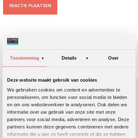
ZOEKEN
Toestemming
Details
Over
Deze website maakt gebruik van cookies
We gebruiken cookies om content en advertenties te
personaliseren, om functies voor social media te bieden
OUTING HOLLAND
en om ons websiteverkeer te analyseren. Ook delen we
informatie over uw gebruik van onze site met onze
Sinds 1991 ondersteunen we klanten bij het ontwikkelen en
partners voor social media, adverteren en analyse. Deze
uitvoeren van leer- en ontwikkelingsprocessen die mensen en
organisaties in beweging brengen en houden.
partners kunnen deze gegevens combineren met andere
Lees meer over ons
informatie die u aan ze heeft verstrekt of die ze hebben