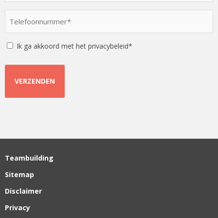
een
optie
Telefoonnummer
*
*
Instemming
Ik ga akkoord met het privacybeleid*
Teambuilding
Sitemap
Disclaimer
Privacy