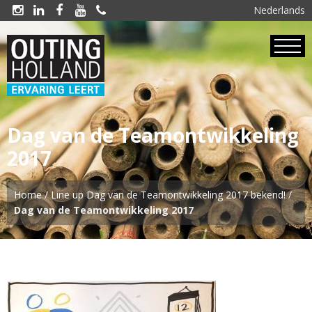
Nederlands





Dag van de Teamontwikkeling
2017
Home
/
Line up Dag van de Teamontwikkeling 2017 bekend!
/
Dag van de Teamontwikkeling 2017