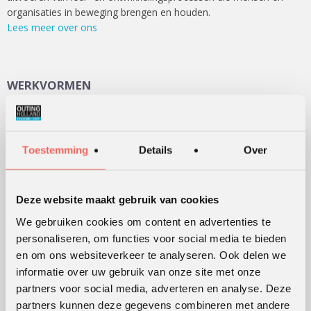
organisaties in beweging brengen en houden.
Lees meer over ons
WERKVORMEN
Outdoor training
Serious games
Toestemming
Details
Over
Teambuilding
Teamontwikkeling
Persoonlijke ontwikkeling
Deze website maakt gebruik van cookies
Alle werkvormen
We gebruiken cookies om content en advertenties te
personaliseren, om functies voor social media te bieden
en om ons websiteverkeer te analyseren. Ook delen we
KLANTWAARDERING
informatie over uw gebruik van onze site met onze
partners voor social media, adverteren en analyse. Deze
Lees
hier
de beoordelingen van verschillende klanten.
partners kunnen deze gegevens combineren met andere