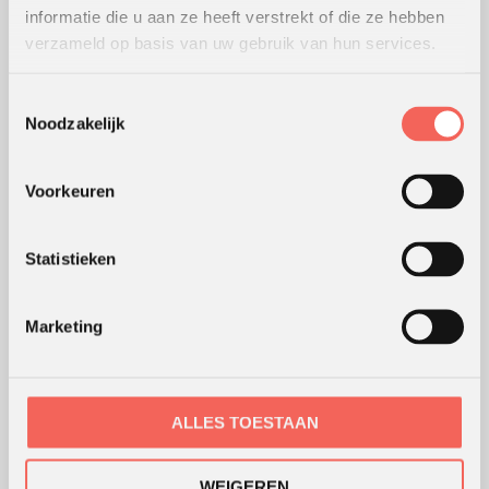
informatie die u aan ze heeft verstrekt of die ze hebben
verzameld op basis van uw gebruik van hun services.
WERKWIJZE
Toestemmingsselectie
Hoe wij werken
Noodzakelijk
Werking van werkvormen
Modellen en theorieën
Voorkeuren
Waar werken we
Coaching en advies
Statistieken
Webshop
Marketing
ONS KANTOOR
ALLES TOESTAAN
WEIGEREN