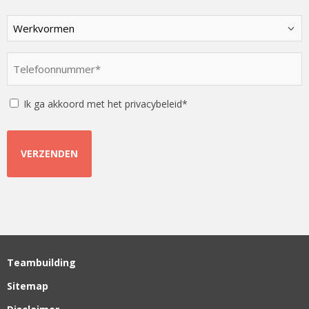
Kies
een
optie
Telefoonnummer
*
*
Instemming
Ik ga akkoord met het privacybeleid*
Teambuilding
Sitemap