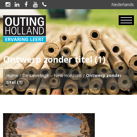
Nederlands





Ontwerp zonder titel (1)
Home
/
De Lievelinge – New Horizons
/
Ontwerp zonder
titel (1)