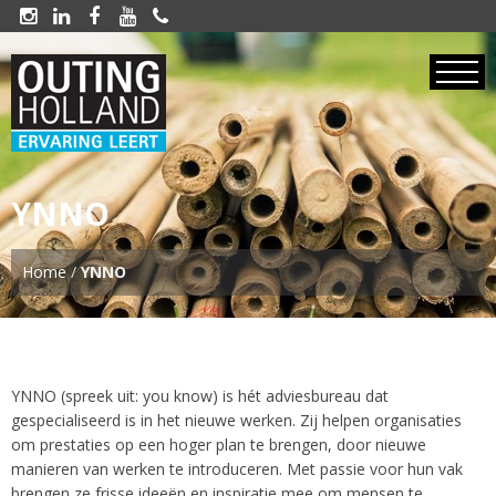





YNNO
Home
/
YNNO
YNNO (spreek uit: you know) is hét adviesbureau dat
gespecialiseerd is in het nieuwe werken. Zij helpen organisaties
om prestaties op een hoger plan te brengen, door nieuwe
manieren van werken te introduceren. Met passie voor hun vak
brengen ze frisse ideeën en inspiratie mee om mensen te