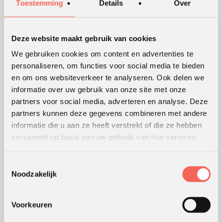
Sinds 1991 ondersteunen we klanten bij het ontwikkelen en
Toestemming
Details
Over
uitvoeren van leer- en ontwikkelingsprocessen die mensen en
organisaties in beweging brengen en houden.
Lees meer over ons
Deze website maakt gebruik van cookies
We gebruiken cookies om content en advertenties te
personaliseren, om functies voor social media te bieden
WERKVORMEN
en om ons websiteverkeer te analyseren. Ook delen we
informatie over uw gebruik van onze site met onze
Outdoor training
partners voor social media, adverteren en analyse. Deze
Serious games
partners kunnen deze gegevens combineren met andere
Teambuilding
informatie die u aan ze heeft verstrekt of die ze hebben
verzameld op basis van uw gebruik van hun services.
Teamontwikkeling
Persoonlijke ontwikkeling
Toestemmingsselectie
Alle werkvormen
Noodzakelijk
KLANTWAARDERING
Voorkeuren