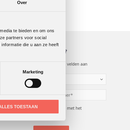
Over
 media te bieden en om ons
ze partners voor social
nformatie die u aan ze heeft
MEER WETEN?
"
" geeft vereiste velden aan
*
Marketing
Kies
een
optie
Telefoonnummer
*
*
ALLES TOESTAAN
Instemming
Ik ga akkoord met het
privacybeleid*