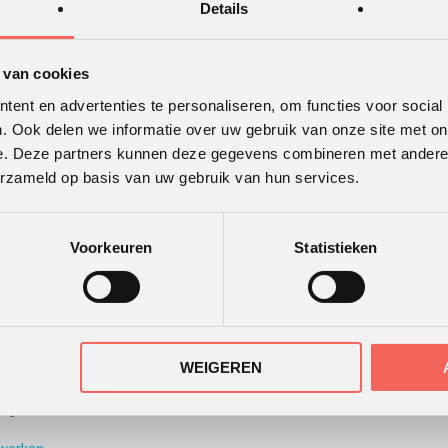
Details
 van cookies
ent en advertenties te personaliseren, om functies voor social
. Ook delen we informatie over uw gebruik van onze site met on
e. Deze partners kunnen deze gegevens combineren met andere i
TWAARDERING
ONS KANTOOR
erzameld op basis van uw gebruik van hun services.
r
de beoordelingen van
ende klanten.
Voorkeuren
Statistieken
30 recensies
WEIGEREN
IJZE