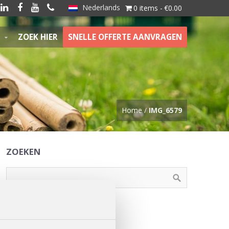
Nederlands




0 items
€0.00
ZOEK HIER
SNELLE OFFERTE AANVRAGEN
Home
/
IMG_6579
ZOEKEN