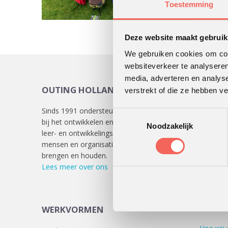
Toestemming
Deze website maakt gebruik
We gebruiken cookies om cont
websiteverkeer te analyseren
media, adverteren en analys
OUTING HOLLAND
KLAN
verstrekt of die ze hebben v
Sinds 1991 ondersteunen we klanten
Lees
hie
Toestemmingsselectie
bij het ontwikkelen en uitvoeren van
verschill
Noodzakelijk
leer- en ontwikkelingsprocessen die
mensen en organisaties in beweging
brengen en houden.
Lees meer over ons
WERKW
WERKVORMEN